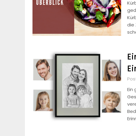
Kür
ged
Kür
die
scha
Ei
Ei
Pos
Ein
Ges
ver
Bed
Erin