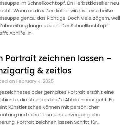
bissuppe im Schnellkochtopf. Ein Herbstklassiker neu
acht. Wenn es draußen kälter wird, ist eine heiße
bissuppe genau das Richtige. Doch viele zögern, weil
 Zubereitung lange dauert. Der Schnellkochtopf
fft Abhilfe! In…
n Portrait zeichnen lassen –
nzigartig & zeitlos
ted on February 4, 2025
 gezeichnetes oder gemaltes Portrait erzählt eine
chichte, die über das bloße Abbild hinausgeht. Es
eint künstlerisches Können mit persönlicher
eutung und schafft so eine unvergängliche
nerung. Portrait zeichnen lassen Schritt für…