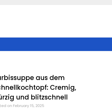
ürbissuppe aus dem
hnellkochtopf: Cremig,
rzig und blitzschnell
ted on February 15, 2025