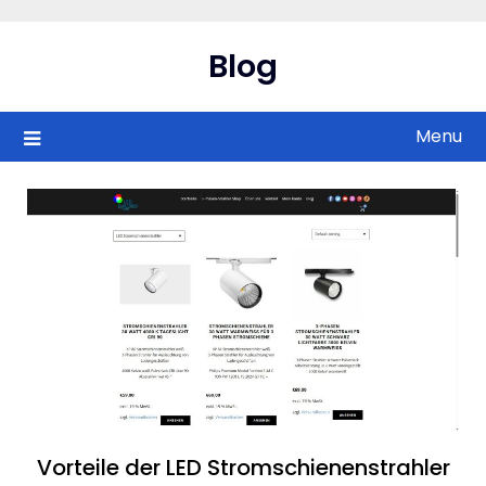
Skip
to
Blog
content
Menu
Vorteile der LED Stromschienenstrahler